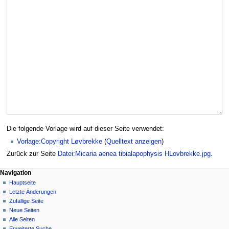
Die folgende Vorlage wird auf dieser Seite verwendet:
Vorlage:Copyright Løvbrekke
(
Quelltext anzeigen
)
Zurück zur Seite
Datei:Micaria aenea tibialapophysis HLovbrekke.jpg
.
Navigation
Hauptseite
Letzte Änderungen
Zufällige Seite
Neue Seiten
Alle Seiten
Erweiterte Suche