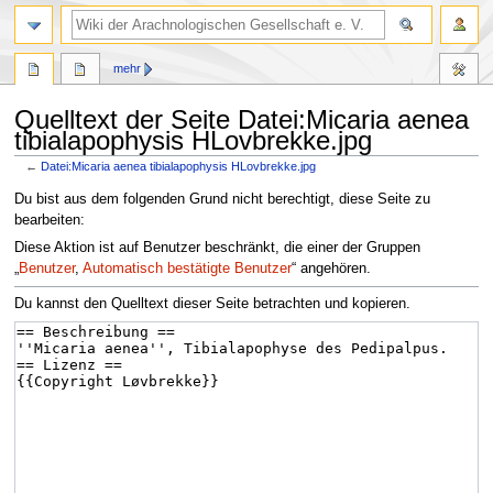
mehr
Quelltext der Seite Datei:Micaria aenea
tibialapophysis HLovbrekke.jpg
←
Datei:Micaria aenea tibialapophysis HLovbrekke.jpg
Zur
Zur
Du bist aus dem folgenden Grund nicht berechtigt, diese Seite zu
Navigation
Suche
bearbeiten:
springen
springen
Diese Aktion ist auf Benutzer beschränkt, die einer der Gruppen
„
Benutzer
,
Automatisch bestätigte Benutzer
“ angehören.
Du kannst den Quelltext dieser Seite betrachten und kopieren.