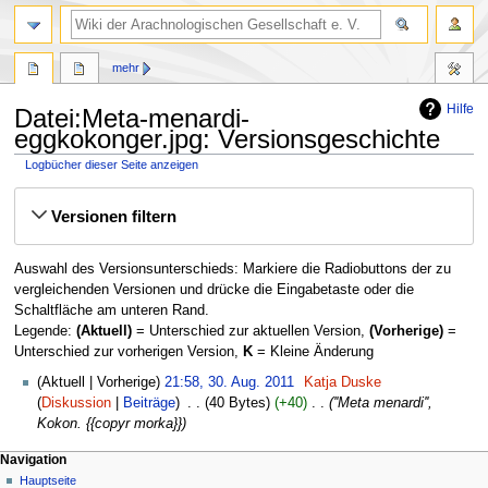
mehr
Hilfe
Datei:Meta-menardi-
eggkokonger.jpg: Versionsgeschichte
Logbücher dieser Seite anzeigen
Zur
Zur
Versionen filtern
Navigation
Suche
springen
springen
Auswahl des Versionsunterschieds: Markiere die Radiobuttons der zu
vergleichenden Versionen und drücke die Eingabetaste oder die
Schaltfläche am unteren Rand.
Legende:
(Aktuell)
= Unterschied zur aktuellen Version,
(Vorherige)
=
Unterschied zur vorherigen Version,
K
= Kleine Änderung
30.
Aktuell
Vorherige
21:58, 30. Aug. 2011
‎
Katja Duske
August
Diskussion
Beiträge
‎
40 Bytes
+40
‎
''Meta menardi'',
2011
Kokon. {{copyr morka}}
Navigation
Hauptseite