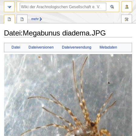
mehr
Datei
:
Megabunus diadema.JPG
Zur
Zur
Datei
Dateiversionen
Dateiverwendung
Metadaten
Navigation
Suche
springen
springen