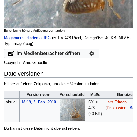
Es ist keine höhere Auflösung vorhanden.
Megabunus_diadema.JPG
‎
(501 × 428 Pixel, Dateigröße: 40 KB, MIME-
Typ:
image/jpeg
)
Im Medienbetrachter öffnen
Copyright: Arno Grabolle
Dateiversionen
Klicke auf einen Zeitpunkt, um diese Version zu laden.
Version vom
Vorschaubild
Maße
Benutzer
aktuell
18:19, 3. Feb. 2010
501 ×
Lars Friman
428
(
Diskussion
|
Beit
(40 KB)
Du kannst diese Datei nicht überschreiben.