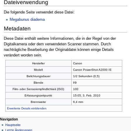
Dateiverwendung
Die folgende Seite verwendet diese Datei:
Megabunus diadema
Metadaten
Diese Datei enthält weitere Informationen, die in der Regel von der
Digitalkamera oder dem verwendeten Scanner stammen. Durch
nachträgliche Bearbeitung der Originaldatei können einige Details
verändert worden sein.
Hersteller
Canon
Modell
Canon PowerShot A2000 IS
Belichtungsdauer
1/2 Sekunden (0,5)
Blende
f/9
Film- oder Sensorempfindlichkeit (ISO)
100
Erfassungszeitpunkt
15:05, 3. Feb. 2010
Brennweite
6,4 mm
Erweiterte Details einblenden
Navigation
Hauptseite
Letzte Änderungen