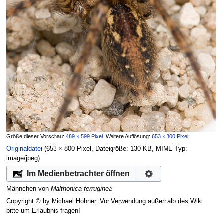
Größe dieser Vorschau:
489 × 599 Pixel
.
Weitere Auflösung:
653 × 800 Pixel
.
Originaldatei
‎
(653 × 800 Pixel, Dateigröße: 130 KB, MIME-Typ:
image/jpeg
)
Im Medienbetrachter öffnen
Männchen von
Malthonica ferruginea
Copyright © by Michael Hohner. Vor Verwendung außerhalb des Wiki
bitte um Erlaubnis fragen!