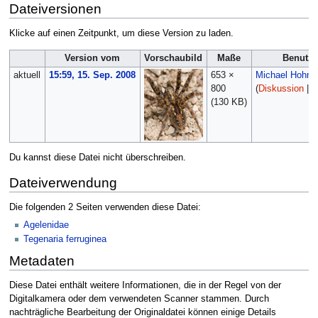
Dateiversionen
Klicke auf einen Zeitpunkt, um diese Version zu laden.
Version vom
Vorschaubild
Maße
Benutze
aktuell
15:59, 15. Sep. 2008
653 ×
Michael Hohne
800
(
Diskussion
|
B
(130 KB)
Du kannst diese Datei nicht überschreiben.
Dateiverwendung
Die folgenden 2 Seiten verwenden diese Datei:
Agelenidae
Tegenaria ferruginea
Metadaten
Diese Datei enthält weitere Informationen, die in der Regel von der
Digitalkamera oder dem verwendeten Scanner stammen. Durch
nachträgliche Bearbeitung der Originaldatei können einige Details