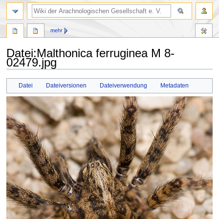
mehr
Datei
:
Malthonica ferruginea M 8-
02479.jpg
Zur
Zur
Datei
Dateiversionen
Dateiverwendung
Metadaten
Navigation
Suche
springen
springen