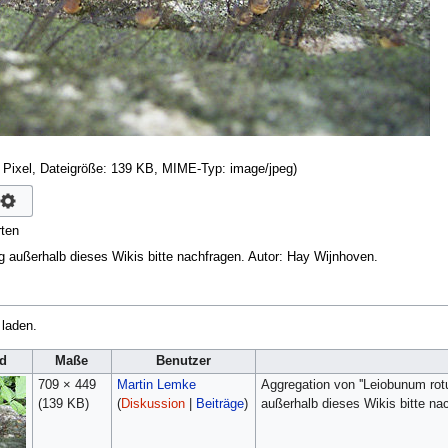
 Pixel, Dateigröße: 139 KB, MIME-Typ:
image/jpeg
)
ten
g außerhalb dieses Wikis bitte nachfragen. Autor: Hay Wijnhoven.
 laden.
ld
Maße
Benutzer
709 × 449
Martin Lemke
Aggregation von ''Leiobunum rot
(139 KB)
(
Diskussion
|
Beiträge
)
außerhalb dieses Wikis bitte na