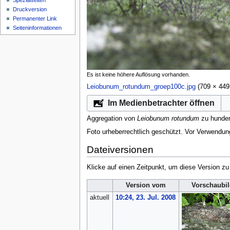
Spezialseiten
Druckversion
Permanenter Link
Seiten­­informationen
Es ist keine höhere Auflösung vorhanden.
Leiobunum_rotundum_groep100c.jpg
‎
(709 × 449
Im Medienbetrachter öffnen
Aggregation von
Leiobunum rotundum
zu hunder
Foto urheberrechtlich geschützt. Vor Verwendun
Dateiversionen
Klicke auf einen Zeitpunkt, um diese Version zu
Version vom
Vorschaubi
aktuell
10:24, 23. Jul. 2008