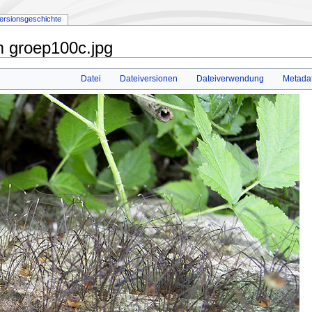
ersionsgeschichte
 groep100c.jpg
Datei
Dateiversionen
Dateiverwendung
Metada