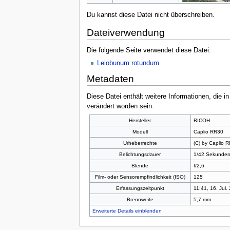
Du kannst diese Datei nicht überschreiben.
Dateiverwendung
Die folgende Seite verwendet diese Datei:
Leiobunum rotundum
Metadaten
Diese Datei enthält weitere Informationen, die 
verändert worden sein.
Hersteller
RICOH
Modell
Caplio RR30
Urheberrechte
(C) by Caplio 
Belichtungsdauer
1/42 Sekunden
Blende
f/2,6
Film- oder Sensorempfindlichkeit (ISO)
125
Erfassungszeitpunkt
11:41, 16. Jul.
Brennweite
5,7 mm
Erweiterte Details einblenden