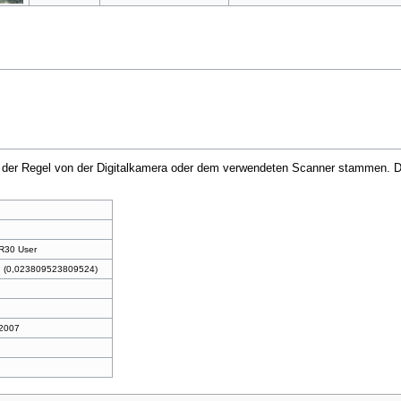
in der Regel von der Digitalkamera oder dem verwendeten Scanner stammen. Du
RR30 User
 (0,023809523809524)
 2007