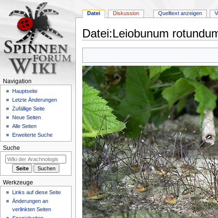
Datei
Diskussion
Quelltext anzeigen
V
Datei
:
Leiobunum rotundum
Zur
Zur
Navigation
Suche
springen
springen
Navigation
Hauptseite
Letzte Änderungen
Zufällige Seite
Neue Seiten
Alle Seiten
Erweiterte Suche
Suche
Werkzeuge
Links auf diese Seite
Änderungen an
verlinkten Seiten