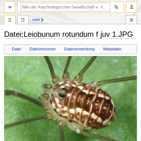
mehr
Datei
:
Leiobunum rotundum f juv 1.JPG
Zur
Zur
Datei
Dateiversionen
Dateiverwendung
Metadaten
Navigation
Suche
springen
springen