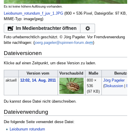
Es ist keine höhere Auflösung vorhanden.
Leiobunum_rotundum_f_juv_1.JPG
‎
(800 × 536 Pixel, Dateigröße: 97 KB,
MIME-Typ:
image/jpeg
)
Im Medienbetrachter öffnen
Foto urheberrechtlich geschützt. © Jörg Pageler. Vor Fremdverwendung
bitte nachfragen: (
joerg.pageler@spinnen-forum.de
)
Dateiversionen
Klicke auf einen Zeitpunkt, um diese Version zu laden.
Version vom
Vorschaubild
Maße
Benutzer
aktuell
12:02, 14. Aug. 2011
800 ×
Jörg Pageler
536
(
Diskussion
|
Be
(97 KB)
Du kannst diese Datei nicht überschreiben.
Dateiverwendung
Die folgende Seite verwendet diese Datei:
Leiobunum rotundum