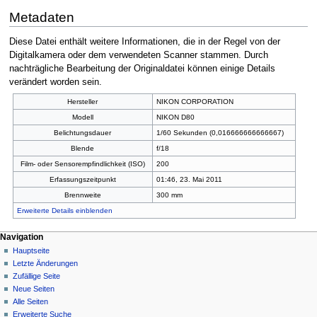
Metadaten
Diese Datei enthält weitere Informationen, die in der Regel von der
Digitalkamera oder dem verwendeten Scanner stammen. Durch
nachträgliche Bearbeitung der Originaldatei können einige Details
verändert worden sein.
Hersteller
NIKON CORPORATION
Modell
NIKON D80
Belichtungsdauer
1/60 Sekunden (0,016666666666667)
Blende
f/18
Film- oder Sensorempfindlichkeit (ISO)
200
Erfassungszeitpunkt
01:46, 23. Mai 2011
Brennweite
300 mm
Erweiterte Details einblenden
Navigation
Hauptseite
Letzte Änderungen
Zufällige Seite
Neue Seiten
Alle Seiten
Erweiterte Suche