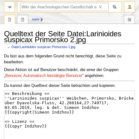
mehr
Quelltext der Seite Datei:Larinioides
suspicax Primorsko 2.jpg
←
Datei:Larinioides suspicax Primorsko 2.jpg
Zur
Zur
Du bist aus dem folgenden Grund nicht berechtigt, diese Seite zu
Navigation
Suche
bearbeiten:
springen
springen
Diese Aktion ist auf Benutzer beschränkt, die einer der Gruppen
„
Benutzer
,
Automatisch bestätigte Benutzer
“ angehören.
Du kannst den Quelltext dieser Seite betrachten und kopieren.