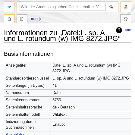
mehr
Hilfe
Informationen zu „Datei:L. sp. A
und L. rotundum (w) IMG 8272.JPG“
Zur
Zur
Basisinformationen
Navigation
Suche
springen
springen
Anzeigetitel
Datei:L. sp. A und L. rotundum (w) IMG
8272.JPG
Standardsortierschlüssel
L. sp. A und L. rotundum (w) IMG 8272.JPG
Seitenlänge (in Bytes)
41
Namensraum
Datei
Seitenkennnummer
5753
Seiteninhaltssprache
de - Deutsch
Seiteninhaltsmodell
Wikitext
Indizierung durch
Erlaubt
Suchmaschinen
Anzahl der