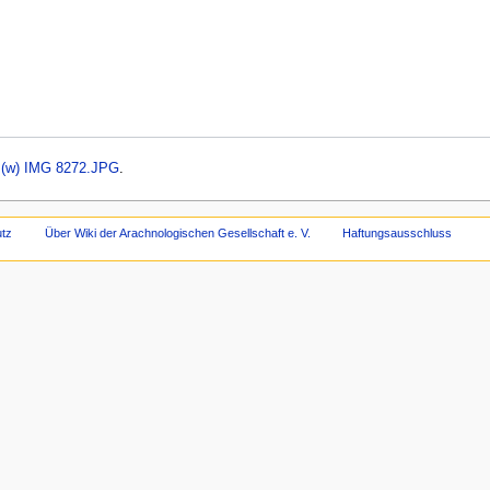
m (w) IMG 8272.JPG
.
tz
Über Wiki der Arachnologischen Gesellschaft e. V.
Haftungsausschluss