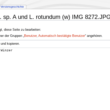
Versionsgeschichte
:L. sp. A und L. rotundum (w) IMG 8272.JP
t, diese Seite zu bearbeiten:
ner der Gruppen „
Benutzer
,
Automatisch bestätigte Benutzer
“ angehören.
 und kopieren.