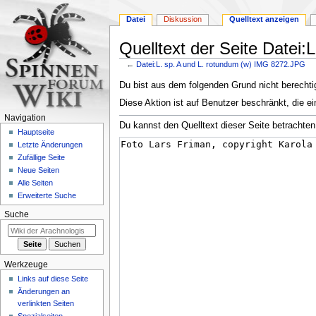
Datei
Diskussion
Quelltext anzeigen
Quelltext der Seite Datei
←
Datei:L. sp. A und L. rotundum (w) IMG 8272.JPG
Zur
Zur
Du bist aus dem folgenden Grund nicht berechtig
Navigation
Suche
Diese Aktion ist auf Benutzer beschränkt, die ei
springen
springen
Navigation
Du kannst den Quelltext dieser Seite betrachten
Hauptseite
Letzte Änderungen
Zufällige Seite
Neue Seiten
Alle Seiten
Erweiterte Suche
Suche
Werkzeuge
Links auf diese Seite
Änderungen an
verlinkten Seiten