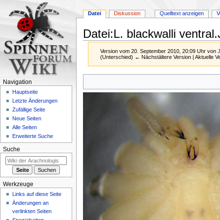
Datei
Diskussion
Quelltext anzeigen
V
Datei
:
L. blackwalli ventra
Version vom 20. September 2010, 20:09 Uhr von
(Unterschied) ← Nächstältere Version | Aktuelle 
Zur
Zur
Navigation
Navigation
Suche
Hauptseite
springen
springen
Letzte Änderungen
Zufällige Seite
Neue Seiten
Alle Seiten
Erweiterte Suche
Suche
Werkzeuge
Links auf diese Seite
Änderungen an
verlinkten Seiten