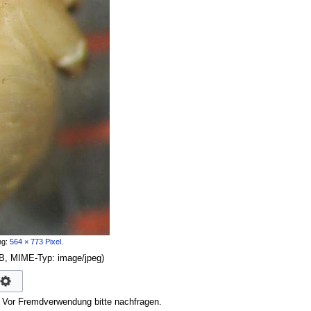
ng:
564 × 773 Pixel
.
 KB, MIME-Typ:
image/jpeg
)
. Vor Fremdverwendung bitte nachfragen.