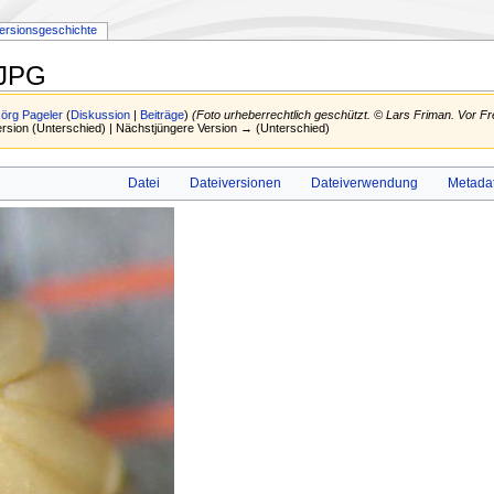
ersionsgeschichte
l.JPG
Jörg Pageler
(
Diskussion
|
Beiträge
)
(Foto urheberrechtlich geschützt. © Lars Friman. Vor 
Version (Unterschied) | Nächstjüngere Version → (Unterschied)
Datei
Dateiversionen
Dateiverwendung
Metada