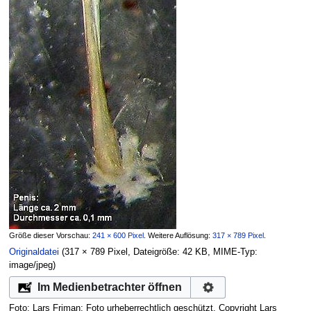
Größe dieser Vorschau:
241 × 600 Pixel
.
Weitere Auflösung:
317 × 789 Pixel
.
Originaldatei
‎
(317 × 789 Pixel, Dateigröße: 42 KB, MIME-Typ:
image/jpeg
)
Im Medienbetrachter öffnen
Foto: Lars Friman; Foto urheberrechtlich geschützt. Copyright Lars