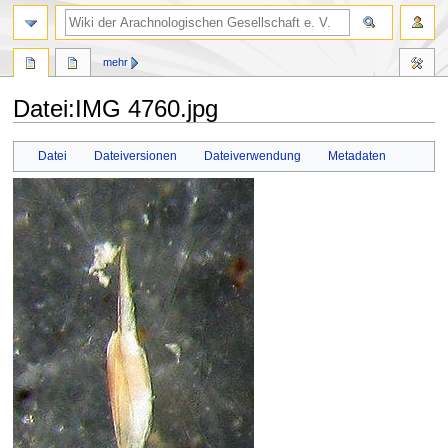
mehr
Datei
:
IMG 4760.jpg
Zur
Zur
Datei
Dateiversionen
Dateiverwendung
Metadaten
Navigation
Suche
springen
springen