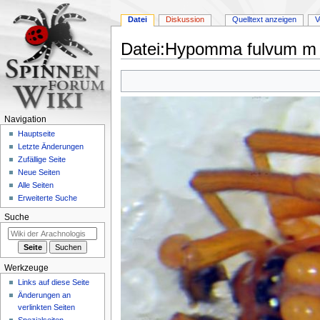
Datei
Diskussion
Quelltext anzeigen
V
Datei
:
Hypomma fulvum m d
Zur
Zur
Navigation
Suche
springen
springen
Navigation
Hauptseite
Letzte Änderungen
Zufällige Seite
Neue Seiten
Alle Seiten
Erweiterte Suche
Suche
Werkzeuge
Links auf diese Seite
Änderungen an
verlinkten Seiten