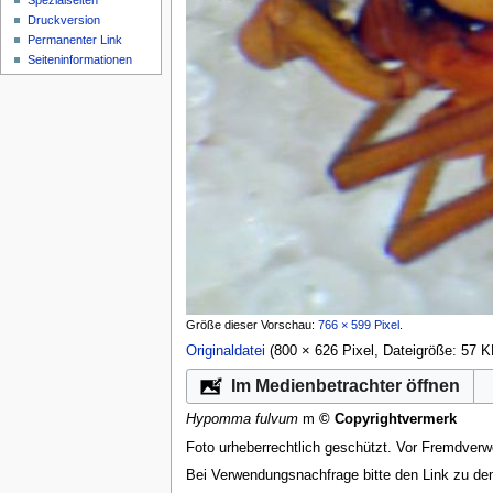
Spezialseiten
Druckversion
Permanenter Link
Seiten­­informationen
Größe dieser Vorschau:
766 × 599 Pixel
.
Originaldatei
‎
(800 × 626 Pixel, Dateigröße: 57
Im Medienbetrachter öffnen
Hypomma fulvum
m
© Copyrightvermerk
Foto urheberrechtlich geschützt. Vor Fremdverw
Bei Verwendungsnachfrage bitte den Link zu d