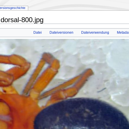
ersionsgeschichte
orsal-800.jpg
Datei
Dateiversionen
Dateiverwendung
Metada