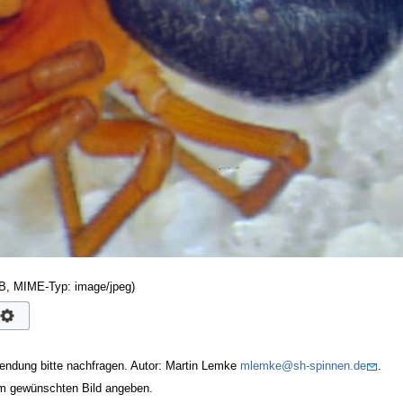
 KB, MIME-Typ:
image/jpeg
)
endung bitte nachfragen. Autor: Martin Lemke
mlemke@sh-spinnen.de
.
em gewünschten Bild angeben.