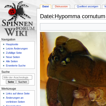
Datei
Diskussion
Quelltext anzeigen
V
Datei
:
Hypomma cornutum 2
Zur
Zur
Navigation
Suche
springen
springen
Navigation
Hauptseite
Letzte Änderungen
Zufällige Seite
Neue Seiten
Alle Seiten
Erweiterte Suche
Suche
Werkzeuge
Links auf diese Seite
Änderungen an
verlinkten Seiten