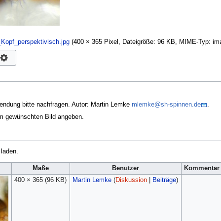
opf_perspektivisch.jpg
‎
(400 × 365 Pixel, Dateigröße: 96 KB, MIME-Typ:
im
endung bitte nachfragen. Autor: Martin Lemke
mlemke@sh-spinnen.de
.
em gewünschten Bild angeben.
 laden.
Maße
Benutzer
Kommentar
400 × 365
(96 KB)
Martin Lemke
(
Diskussion
|
Beiträge
)