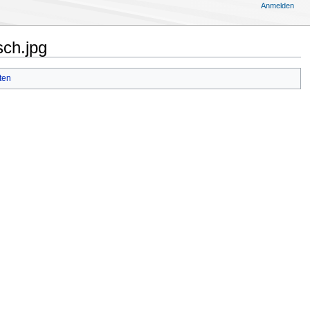
Anmelden
ch.jpg
ten