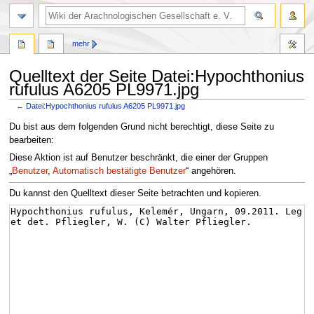
mehr
Quelltext der Seite Datei:Hypochthonius
rufulus A6205 PL9971.jpg
←
Datei:Hypochthonius rufulus A6205 PL9971.jpg
Zur
Zur
Du bist aus dem folgenden Grund nicht berechtigt, diese Seite zu
Navigation
Suche
bearbeiten:
springen
springen
Diese Aktion ist auf Benutzer beschränkt, die einer der Gruppen
„
Benutzer
,
Automatisch bestätigte Benutzer
“ angehören.
Du kannst den Quelltext dieser Seite betrachten und kopieren.