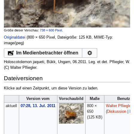
Größe dieser Vorschau:
738 × 600 Pixel
.
Originaldatei
‎
(800 × 650 Pixel, Dateigröße: 125 KB, MIME-Typ:
image/jpeg
)
Im Medienbetrachter öffnen
Holoscotolemon jaqueti, Bükk, Ungarn, 06.2011. Leg. et det. Pfliegler, W.
(C) Walter Pfliegler.
Dateiversionen
Klicke auf einen Zeitpunkt, um diese Version zu laden.
Version vom
Vorschaubild
Maße
Benutzer
aktuell
07:28, 13. Jul. 2011
800 ×
Walter Pfliegler
650
(
Diskussion
|
Be
(125 KB)