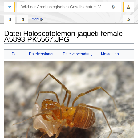
mehr
Datei
:
Holoscotolemon jaqueti female
A5893 PK5567.JPG
Zur
Zur
Datei
Dateiversionen
Dateiverwendung
Metadaten
Navigation
Suche
springen
springen