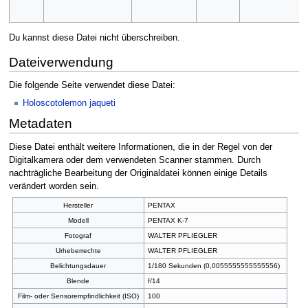
Du kannst diese Datei nicht überschreiben.
Dateiverwendung
Die folgende Seite verwendet diese Datei:
Holoscotolemon jaqueti
Metadaten
Diese Datei enthält weitere Informationen, die in der Regel von der
Digitalkamera oder dem verwendeten Scanner stammen. Durch
nachträgliche Bearbeitung der Originaldatei können einige Details
verändert worden sein.
Hersteller
PENTAX
Modell
PENTAX K-7
Fotograf
WALTER PFLIEGLER
Urheberrechte
WALTER PFLIEGLER
Belichtungsdauer
1/180 Sekunden (0,0055555555555556)
Blende
f/14
Film- oder Sensorempfindlichkeit (ISO)
100