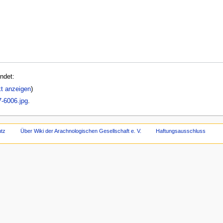
ndet:
xt anzeigen
)
-6006.jpg
.
tz
Über Wiki der Arachnologischen Gesellschaft e. V.
Haftungsausschluss