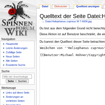
Datei
Diskussion
Quelltext anzeigen
Quelltext der Seite Datei
←
Datei:Heliophanus cupreus W 7-6006.jpg
Zur
Zur
Du bist aus dem folgenden Grund nicht berechtig
Navigation
Suche
Diese Aktion ist auf Benutzer beschränkt, die ei
springen
springen
Navigation
Du kannst den Quelltext dieser Seite betrachten
Hauptseite
Letzte Änderungen
Zufällige Seite
Neue Seiten
Alle Seiten
Erweiterte Suche
Suche
Werkzeuge
Links auf diese Seite
Änderungen an
verlinkten Seiten