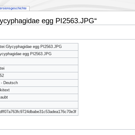
ersionsgeschichte
Glycyphagidae egg PI2563.JPG“
tei:Glycyphagidae egg PI2563.JPG
ycyphagidae egg PI2563.JPG
tei
52
 - Deutsch
kitext
laubt
dff07a763fc9724dbabe31c53adea176c70e3f