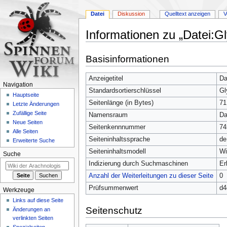
Datei
Diskussion
Quelltext anzeigen
V
Informationen zu „Datei:
Zur
Zur
Basisinformationen
Navigation
Suche
springen
springen
Anzeigetitel
Da
Navigation
Standardsortierschlüssel
Gl
Hauptseite
Seitenlänge (in Bytes)
71
Letzte Änderungen
Zufällige Seite
Namensraum
Da
Neue Seiten
Seitenkennnummer
74
Alle Seiten
Seiteninhaltssprache
de
Erweiterte Suche
Seiteninhaltsmodell
Wi
Suche
Indizierung durch Suchmaschinen
Er
Anzahl der Weiterleitungen zu dieser Seite
0
Prüfsummenwert
d4
Werkzeuge
Links auf diese Seite
Seitenschutz
Änderungen an
verlinkten Seiten