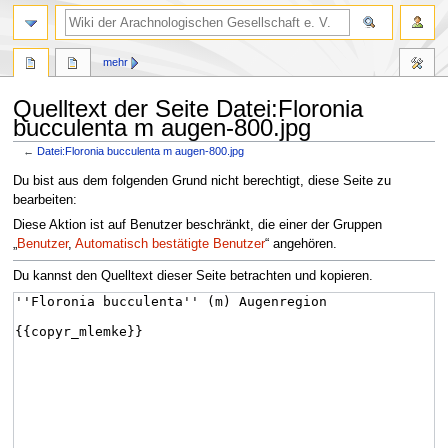
mehr
Quelltext der Seite Datei:Floronia
bucculenta m augen-800.jpg
←
Datei:Floronia bucculenta m augen-800.jpg
Zur
Zur
Du bist aus dem folgenden Grund nicht berechtigt, diese Seite zu
Navigation
Suche
bearbeiten:
springen
springen
Diese Aktion ist auf Benutzer beschränkt, die einer der Gruppen
„
Benutzer
,
Automatisch bestätigte Benutzer
“ angehören.
Du kannst den Quelltext dieser Seite betrachten und kopieren.