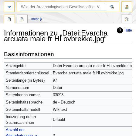
mehr
Hilfe
Informationen zu „Datei:Evarcha
arcuata male fr HLovbrekke.jpg“
Zur
Zur
Basisinformationen
Navigation
Suche
springen
springen
Anzeigetitel
Datei:Evarcha arcuata male fr HLovbrekke.jpg
Standardsortierschlüssel
Evarcha arcuata male fr HLovbrekke.jpg
Seitenlänge (in Bytes)
97
Namensraum
Datei
Seitenkennnummer
33093
Seiteninhaltssprache
de - Deutsch
Seiteninhaltsmodell
Wikitext
Indizierung durch
Erlaubt
Suchmaschinen
Anzahl der
Weiterleitungen zu
0