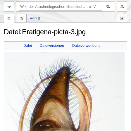
mehr
Datei
:
Eratigena-picta-3.jpg
Zur
Zur
Datei
Dateiversionen
Dateiverwendung
Navigation
Suche
springen
springen