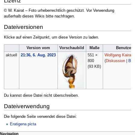
Lizenz
© W. Kairat – Foto urheberrechtlich geschützt. Vor Verwendung
außerhalb dieses Wikis bitte nachfragen.
Dateiversionen
Klicke auf einen Zeitpunkt, um diese Version zu laden.
Version vom
Vorschaubild
Maße
Benutzer
aktuell
21:36, 6. Aug. 2023
551 ×
Wolfgang Kairat
800
(
Diskussion
|
Bei
(93 KB)
Du kannst diese Datei nicht überschreiben.
Dateiverwendung
Die folgende Seite verwendet diese Datei:
Eratigena picta
Navigation