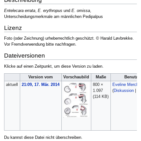
Entelecara errata
,
E. erythropus
und
E. omissa
,
Unterscheidungsmerkmale am männlichen Pedipalpus
Lizenz
Foto (oder Zeichnung) urheberrechtlich geschützt. © Harald Løvbrekke.
Vor Fremdverwendung bitte nachfragen.
Dateiversionen
Klicke auf einen Zeitpunkt, um diese Version zu laden.
Version vom
Vorschaubild
Maße
Benutze
aktuell
21:09, 17. Mär. 2014
800 ×
Eveline Merche
1.097
(
Diskussion
|
Be
(114 KB)
Du kannst diese Datei nicht überschreiben.