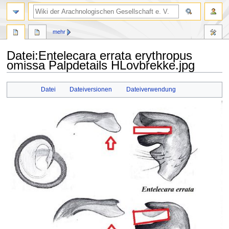
mehr
Datei
:
Entelecara errata erythropus
omissa Palpdetails HLovbrekke.jpg
Zur
Zur
Datei
Dateiversionen
Dateiverwendung
Navigation
Suche
springen
springen