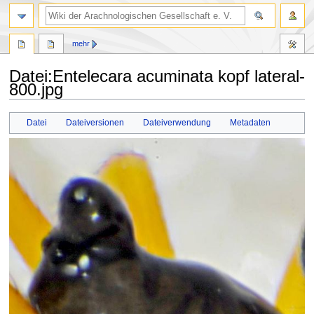
mehr
Datei
:
Entelecara acuminata kopf lateral-
800.jpg
Zur
Zur
Datei
Dateiversionen
Dateiverwendung
Metadaten
Navigation
Suche
springen
springen