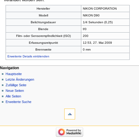
Hersteller
NIKON CORPORATION
Modell
NIKON D90
Belichtungsdauer
1/4 Sekunden (0,25)
Blende
f/0
Film- oder Sensorempfindlichkeit (ISO)
200
Erfassungszeitpunkt
12:53, 27. Mai 2009
Brennweite
0 mm
Erweiterte Details einblenden
Navigation
Hauptseite
Letzte Änderungen
Zufällige Seite
Neue Seiten
Alle Seiten
Erweiterte Suche