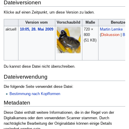
Dateiversionen
Klicke auf einen Zeitpunkt, um diese Version zu laden.
Version vom
Vorschaubild
Maße
Benutzer
aktuell
10:05, 28. Mai 2009
720 ×
Martin Lemke
800
(
Diskussion
|
Bei
(51 KB)
Du kannst diese Datei nicht überschreiben.
Dateiverwendung
Die folgende Seite verwendet diese Datei:
Bestimmung nach Kopfformen
Metadaten
Diese Datei enthält weitere Informationen, die in der Regel von der
Digitalkamera oder dem verwendeten Scanner stammen. Durch
nachträgliche Bearbeitung der Originaldatei können einige Details
verändert worden sein.