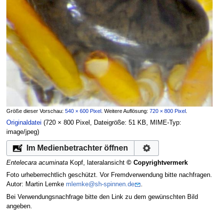
Größe dieser Vorschau:
540 × 600 Pixel
.
Weitere Auflösung:
720 × 800 Pixel
.
Originaldatei
‎
(720 × 800 Pixel, Dateigröße: 51 KB, MIME-Typ:
image/jpeg
)
Im Medienbetrachter öffnen
Entelecara acuminata
Kopf, lateralansicht
© Copyrightvermerk
Foto urheberrechtlich geschützt. Vor Fremdverwendung bitte nachfragen.
Autor: Martin Lemke
mlemke@sh-spinnen.de
.
Bei Verwendungsnachfrage bitte den Link zu dem gewünschten Bild
angeben.