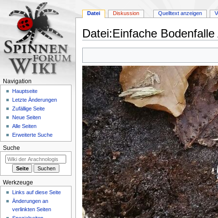
Datei
Diskussion
Quelltext anzeigen
V
Datei
:
Einfache Bodenfalle
Zur
Zur
Navigation
Suche
springen
springen
Navigation
Hauptseite
Letzte Änderungen
Zufällige Seite
Neue Seiten
Alle Seiten
Erweiterte Suche
Suche
Werkzeuge
Links auf diese Seite
Änderungen an
verlinkten Seiten