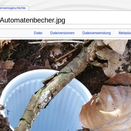
ersionsgeschichte
 Automatenbecher.jpg
Datei
Dateiversionen
Dateiverwendung
Metada