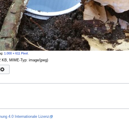
ng:
1.000 × 611 Pixel
.
162 KB, MIME-Typ:
image/jpeg
)
g 4.0 Internationale Lizenz