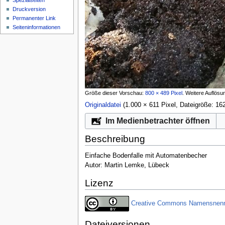
Spezialseiten
Druckversion
Permanenter Link
Seiten­­informationen
Größe dieser Vorschau:
800 × 489 Pixel
.
Weitere Auflösu
Originaldatei
‎
(1.000 × 611 Pixel, Dateigröße: 
Im Medienbetrachter öffnen
Beschreibung
Einfache Bodenfalle mit Automatenbecher
Autor: Martin Lemke, Lübeck
Lizenz
Creative Commons Namensnennun
Dateiversionen