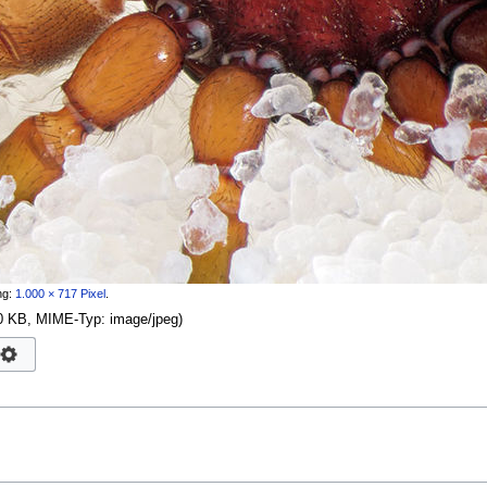
ng:
1.000 × 717 Pixel
.
170 KB, MIME-Typ:
image/jpeg
)