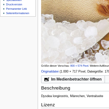
Spezialseiten
Druckversion
Permanenter Link
Seiten­­informationen
Größe dieser Vorschau:
800 × 574 Pixel
.
Weitere Auflösu
Originaldatei
‎
(1.000 × 717 Pixel, Dateigröße: 
Im Medienbetrachter öffnen
Beschreibung
Dysdea longirostris, Männchen, Ventralseite
Lizenz