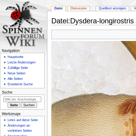
Datei
Diskussion
Quelltext anzeigen
V
Datei
:
Dysdera-longirostris
Zur
Zur
Navigation
Suche
springen
springen
Navigation
Hauptseite
Letzte Änderungen
Zufällige Seite
Neue Seiten
Alle Seiten
Erweiterte Suche
Suche
Werkzeuge
Links auf diese Seite
Änderungen an
verlinkten Seiten