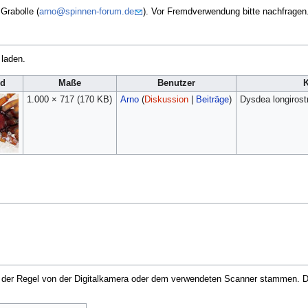
Grabolle (
arno@spinnen-forum.de
). Vor Fremdverwendung bitte nachfragen
 laden.
ld
Maße
Benutzer
1.000 × 717
(170 KB)
Arno
(
Diskussion
|
Beiträge
)
Dysdea longirost
in der Regel von der Digitalkamera oder dem verwendeten Scanner stammen. Du