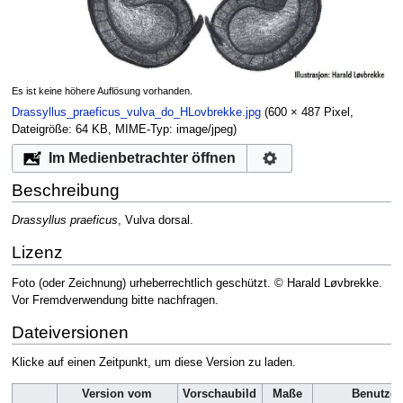
Es ist keine höhere Auflösung vorhanden.
Drassyllus_praeficus_vulva_do_HLovbrekke.jpg
‎
(600 × 487 Pixel,
Dateigröße: 64 KB, MIME-Typ:
image/jpeg
)
Im Medienbetrachter öffnen
Beschreibung
Drassyllus praeficus
, Vulva dorsal.
Lizenz
Foto (oder Zeichnung) urheberrechtlich geschützt. © Harald Løvbrekke.
Vor Fremdverwendung bitte nachfragen.
Dateiversionen
Klicke auf einen Zeitpunkt, um diese Version zu laden.
Version vom
Vorschaubild
Maße
Benutzer