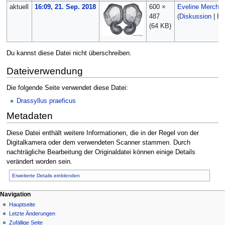
aktuell
16:09, 21. Sep. 2018
600 ×
Eveline Merche
487
(
Diskussion
|
Be
(64 KB)
Du kannst diese Datei nicht überschreiben.
Dateiverwendung
Die folgende Seite verwendet diese Datei:
Drassyllus praeficus
Metadaten
Diese Datei enthält weitere Informationen, die in der Regel von der
Digitalkamera oder dem verwendeten Scanner stammen. Durch
nachträgliche Bearbeitung der Originaldatei können einige Details
verändert worden sein.
Erweiterte Details einblenden
Navigation
Hauptseite
Letzte Änderungen
Zufällige Seite