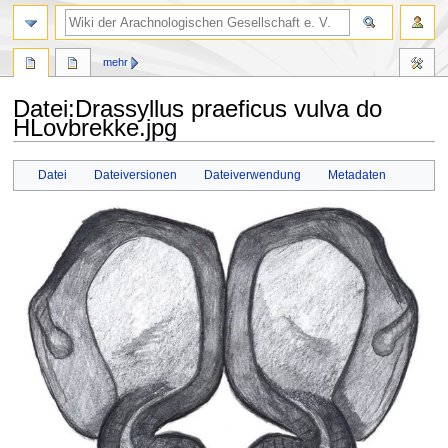
mehr
Datei
:
Drassyllus praeficus vulva do
HLovbrekke.jpg
Zur
Zur
Datei
Dateiversionen
Dateiverwendung
Metadaten
Navigation
Suche
springen
springen