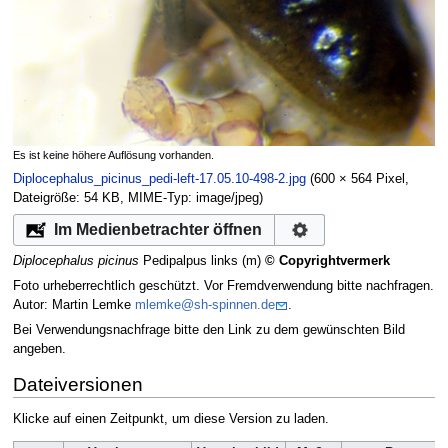
Es ist keine höhere Auflösung vorhanden.
Diplocephalus_picinus_pedi-left-17.05.10-498-2.jpg
‎
(600 × 564 Pixel,
Dateigröße: 54 KB, MIME-Typ:
image/jpeg
)
Im Medienbetrachter öffnen
Diplocephalus picinus
Pedipalpus links (m)
© Copyrightvermerk
Foto urheberrechtlich geschützt. Vor Fremdverwendung bitte nachfragen.
Autor: Martin Lemke
mlemke@sh-spinnen.de
.
Bei Verwendungsnachfrage bitte den Link zu dem gewünschten Bild
angeben.
Dateiversionen
Klicke auf einen Zeitpunkt, um diese Version zu laden.