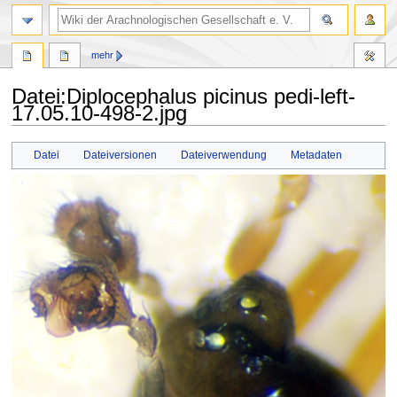
mehr
Datei
:
Diplocephalus picinus pedi-left-
17.05.10-498-2.jpg
Zur
Zur
Datei
Dateiversionen
Dateiverwendung
Metadaten
Navigation
Suche
springen
springen