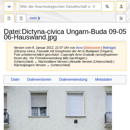
mehr
Datei
:
Dictyna-civica Ungarn-Buda 09-05
06-Hauswand.jpg
Version vom 8. Januar 2012, 21:07 Uhr von
Arno
(
Diskussion
|
Beiträge
)
(Dictyna civica, Fassade mit Gespinsten der Art in Budapast (Ungarn),
Foto urheberrechtlich geschützt. Copyright Arno Grabolle (arno@spinnen-
forum.de). Vor Fremdverwendung bitte nachfragen.)
(Unterschied) ← Nächstältere Version | Aktuelle Version (Unterschied) |
Nächstjüngere Version → (Unterschied)
Zur
Zur
Datei
Dateiversionen
Dateiverwendung
Metadaten
Navigation
Suche
springen
springen