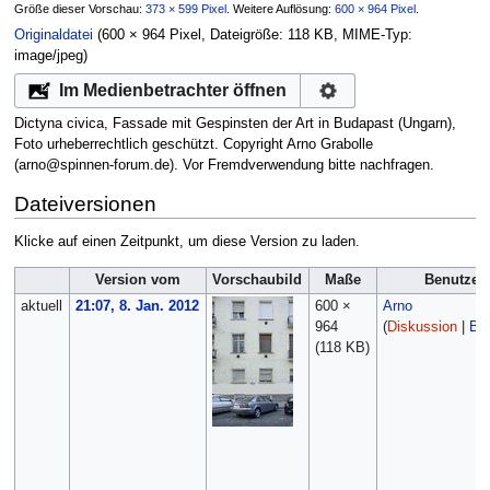
Größe dieser Vorschau:
373 × 599 Pixel
.
Weitere Auflösung:
600 × 964 Pixel
.
Originaldatei
‎
(600 × 964 Pixel, Dateigröße: 118 KB, MIME-Typ:
image/jpeg
)
Im Medienbetrachter öffnen
Dictyna civica, Fassade mit Gespinsten der Art in Budapast (Ungarn),
Foto urheberrechtlich geschützt. Copyright Arno Grabolle
(arno@spinnen-forum.de). Vor Fremdverwendung bitte nachfragen.
Dateiversionen
Klicke auf einen Zeitpunkt, um diese Version zu laden.
Version vom
Vorschaubild
Maße
Benutzer
aktuell
21:07, 8. Jan. 2012
600 ×
Arno
964
(
Diskussion
|
Bei
(118 KB)