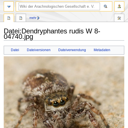
mehr
Datei
:
Dendryphantes rudis W 8-
04740.jpg
Zur
Zur
Datei
Dateiversionen
Dateiverwendung
Metadaten
Navigation
Suche
springen
springen