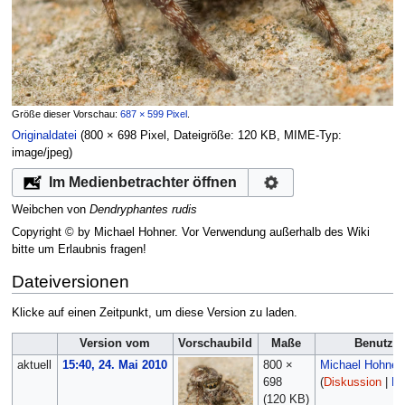
Größe dieser Vorschau:
687 × 599 Pixel
.
Originaldatei
‎
(800 × 698 Pixel, Dateigröße: 120 KB, MIME-Typ:
image/jpeg
)
Im Medienbetrachter öffnen
Weibchen von
Dendryphantes rudis
Copyright © by Michael Hohner. Vor Verwendung außerhalb des Wiki
bitte um Erlaubnis fragen!
Dateiversionen
Klicke auf einen Zeitpunkt, um diese Version zu laden.
Version vom
Vorschaubild
Maße
Benutzer
aktuell
15:40, 24. Mai 2010
800 ×
Michael Hohner
698
(
Diskussion
|
Be
(120 KB)