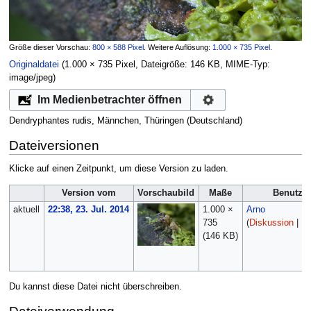
Größe dieser Vorschau:
800 × 588 Pixel
.
Weitere Auflösung:
1.000 × 735 Pixel
.
Originaldatei
‎
(1.000 × 735 Pixel, Dateigröße: 146 KB, MIME-Typ:
image/jpeg
)
Im Medienbetrachter öffnen
Dendryphantes rudis, Männchen, Thüringen (Deutschland)
Dateiversionen
Klicke auf einen Zeitpunkt, um diese Version zu laden.
Version vom
Vorschaubild
Maße
Benutze
aktuell
22:38, 23. Jul. 2014
1.000 ×
Arno
735
(
Diskussion
|
Be
(146 KB)
Du kannst diese Datei nicht überschreiben.