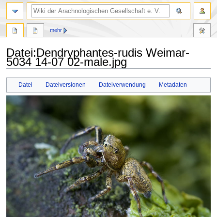
mehr
Datei
:
Dendryphantes-rudis Weimar-
5034 14-07 02-male.jpg
Zur
Zur
Datei
Dateiversionen
Dateiverwendung
Metadaten
Navigation
Suche
springen
springen