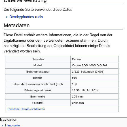
Dateiverwendung
Die folgende Seite verwendet diese Datei:
Dendryphantes rudis
Metadaten
Diese Datei enthält weitere Informationen, die in der Regel von der
Digitalkamera oder dem verwendeten Scanner stammen. Durch
nachträgliche Bearbeitung der Originaldatei können einige Details
verändert worden sein.
Hersteller
Canon
Modell
Canon EOS 400D DIGITAL
Belichtungsdauer
1/125 Sekunden (0,008)
Blende
f/10
Film- oder Sensorempfindlichkeit (ISO)
100
Erfassungszeitpunkt
13:50, 19. Jul. 2014
Brennweite
105 mm
Fotograf
unknown
Erweiterte Details einblenden
Navigation
Hauptseite