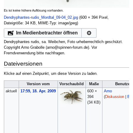
Es ist keine höhere Auflösung vorhanden.
Dendryphantes-rudis_Mordtal_09-04_02.jpg
‎
(600 × 394 Pixel,
Dateigröße: 34 KB, MIME-Typ:
image/jpeg
)
Im Medienbetrachter öffnen
Dendryphantes rudis, sa. Weibchen, Foto urheberrechtlich geschützt.
Copyright Arno Grabolle (arno@spinnen-forum.de). Vor
Fremdverwendung bitte nachfragen.
Dateiversionen
Klicke auf einen Zeitpunkt, um diese Version zu laden.
Version vom
Vorschaubild
Maße
Benutzer
aktuell
17:59, 18. Apr. 2009
600 ×
Arno
394
(
Diskussion
|
Bei
(34 KB)