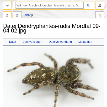
mehr
Datei
:
Dendryphantes-rudis Mordtal 09-
04 02.jpg
Zur
Zur
Datei
Dateiversionen
Dateiverwendung
Metadaten
Navigation
Suche
springen
springen