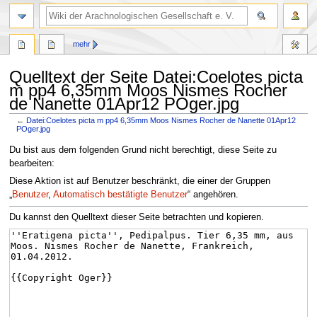
mehr
Quelltext der Seite Datei:Coelotes picta
m pp4 6,35mm Moos Nismes Rocher
de Nanette 01Apr12 POger.jpg
←
Datei:Coelotes picta m pp4 6,35mm Moos Nismes Rocher de Nanette 01Apr12
POger.jpg
Zur
Zur
Du bist aus dem folgenden Grund nicht berechtigt, diese Seite zu
Navigation
Suche
bearbeiten:
springen
springen
Diese Aktion ist auf Benutzer beschränkt, die einer der Gruppen
„
Benutzer
,
Automatisch bestätigte Benutzer
“ angehören.
Du kannst den Quelltext dieser Seite betrachten und kopieren.