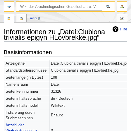
mehr
Hilfe
Informationen zu „Datei:Clubiona
trivialis epigyn HLovbrekke.jpg“
Zur
Zur
Basisinformationen
Navigation
Suche
springen
springen
Anzeigetitel
Datei:Clubiona trivialis epigyn HLovbrekke.jpg
Standardsortierschlüssel
Clubiona trivialis epigyn HLovbrekke.jpg
Seitenlänge (in Bytes)
108
Namensraum
Datei
Seitenkennnummer
31326
Seiteninhaltssprache
de - Deutsch
Seiteninhaltsmodell
Wikitext
Indizierung durch
Erlaubt
Suchmaschinen
Anzahl der
Weiterleitungen zu
0