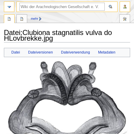
mehr
Datei
:
Clubiona stagnatilis vulva do
HLovbrekke.jpg
Zur
Zur
Datei
Dateiversionen
Dateiverwendung
Metadaten
Navigation
Suche
springen
springen