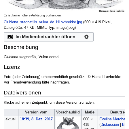
Es ist keine höhere Auflösung vorhanden.
Clubiona_stagnatilis_vulva_do_HLovbrekke.jpg
‎
(600 × 419 Pixel,
Dateigröße: 47 KB, MIME-Typ:
image/jpeg
)
Im Medienbetrachter öffnen
Beschreibung
Clubiona stagnatilis
, Vulva dorsal.
Lizenz
Foto (oder Zeichnung) urheberrechtlich geschützt. © Harald Løvbrekke.
Vor Fremdverwendung bitte nachfragen.
Dateiversionen
Klicke auf einen Zeitpunkt, um diese Version zu laden.
Version vom
Vorschaubild
Maße
Benutzer
aktuell
18:39, 8. Dez. 2017
600 ×
Eveline Merches
419
(
Diskussion
|
Beit