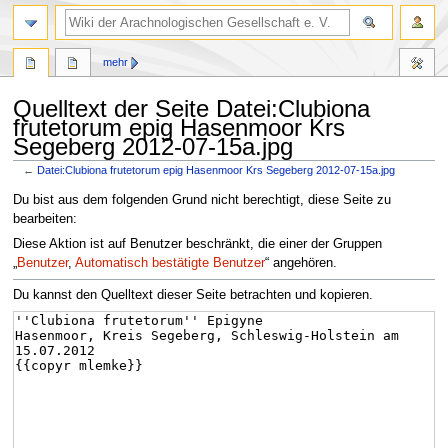
mehr
Quelltext der Seite Datei:Clubiona
frutetorum epig Hasenmoor Krs
Segeberg 2012-07-15a.jpg
←
Datei:Clubiona frutetorum epig Hasenmoor Krs Segeberg 2012-07-15a.jpg
Zur
Zur
Du bist aus dem folgenden Grund nicht berechtigt, diese Seite zu
Navigation
Suche
bearbeiten:
springen
springen
Diese Aktion ist auf Benutzer beschränkt, die einer der Gruppen
„
Benutzer
,
Automatisch bestätigte Benutzer
“ angehören.
Du kannst den Quelltext dieser Seite betrachten und kopieren.