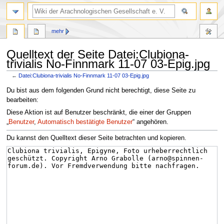
mehr
Quelltext der Seite Datei:Clubiona-
trivialis No-Finnmark 11-07 03-Epig.jpg
←
Datei:Clubiona-trivialis No-Finnmark 11-07 03-Epig.jpg
Zur
Zur
Du bist aus dem folgenden Grund nicht berechtigt, diese Seite zu
Navigation
Suche
bearbeiten:
springen
springen
Diese Aktion ist auf Benutzer beschränkt, die einer der Gruppen
„
Benutzer
,
Automatisch bestätigte Benutzer
“ angehören.
Du kannst den Quelltext dieser Seite betrachten und kopieren.