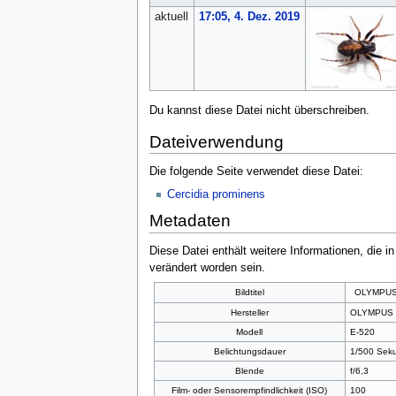
aktuell
17:05, 4. Dez. 2019
Du kannst diese Datei nicht überschreiben.
Dateiverwendung
Die folgende Seite verwendet diese Datei:
Cercidia prominens
Metadaten
Diese Datei enthält weitere Informationen, die 
verändert worden sein.
Bildtitel
OLYMPUS
Hersteller
OLYMPUS 
Modell
E-520
Belichtungsdauer
1/500 Seku
Blende
f/6,3
Film- oder Sensorempfindlichkeit (ISO)
100