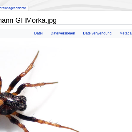
ersionsgeschichte
 hann GHMorka.jpg
Datei
Dateiversionen
Dateiverwendung
Metada