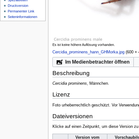
Spezialseiten
Druckversion
Permanenter Link
Seiten­­informationen
Es ist keine höhere Auflösung vorhanden.
Cercidia_prominens_hann_GHMorka.jpg
‎
(600 ×
Im Medienbetrachter öffnen
Beschreibung
Cercidia prominens
, Männchen.
Lizenz
Foto urheberrechtlich geschützt. Vor Verwendun
Dateiversionen
Klicke auf einen Zeitpunkt, um diese Version zu
Version vom
Vorschaubil