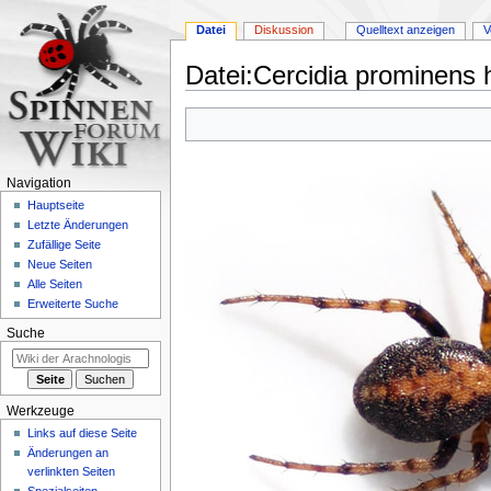
Datei
Diskussion
Quelltext anzeigen
V
Datei
:
Cercidia prominens
Zur
Zur
Navigation
Suche
springen
springen
Navigation
Hauptseite
Letzte Änderungen
Zufällige Seite
Neue Seiten
Alle Seiten
Erweiterte Suche
Suche
Werkzeuge
Links auf diese Seite
Änderungen an
verlinkten Seiten