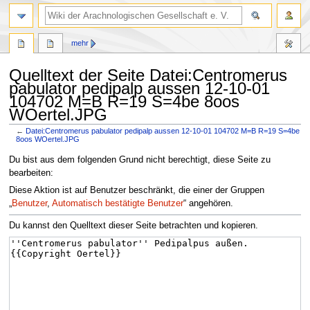
mehr
Quelltext der Seite Datei:Centromerus
pabulator pedipalp aussen 12-10-01
104702 M=B R=19 S=4be 8oos
WOertel.JPG
←
Datei:Centromerus pabulator pedipalp aussen 12-10-01 104702 M=B R=19 S=4be
8oos WOertel.JPG
Zur
Zur
Du bist aus dem folgenden Grund nicht berechtigt, diese Seite zu
Navigation
Suche
bearbeiten:
springen
springen
Diese Aktion ist auf Benutzer beschränkt, die einer der Gruppen
„
Benutzer
,
Automatisch bestätigte Benutzer
“ angehören.
Du kannst den Quelltext dieser Seite betrachten und kopieren.