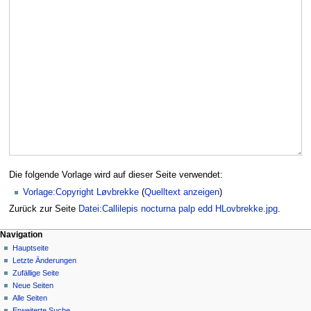
Die folgende Vorlage wird auf dieser Seite verwendet:
Vorlage:Copyright Løvbrekke
(
Quelltext anzeigen
)
Zurück zur Seite
Datei:Callilepis nocturna palp edd HLovbrekke.jpg
.
Navigation
Hauptseite
Letzte Änderungen
Zufällige Seite
Neue Seiten
Alle Seiten
Erweiterte Suche