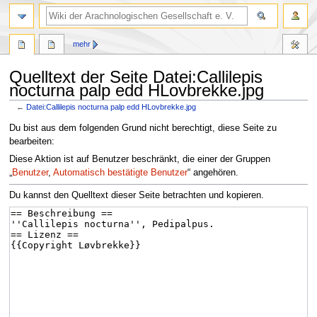
mehr
Quelltext der Seite Datei:Callilepis
nocturna palp edd HLovbrekke.jpg
←
Datei:Callilepis nocturna palp edd HLovbrekke.jpg
Zur
Zur
Du bist aus dem folgenden Grund nicht berechtigt, diese Seite zu
Navigation
Suche
bearbeiten:
springen
springen
Diese Aktion ist auf Benutzer beschränkt, die einer der Gruppen
„
Benutzer
,
Automatisch bestätigte Benutzer
“ angehören.
Du kannst den Quelltext dieser Seite betrachten und kopieren.