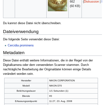
662
(
Diskussion
|
Be
(60 KB)
Du kannst diese Datei nicht überschreiben.
Dateiverwendung
Die folgende Seite verwendet diese Datei:
Cercidia prominens
Metadaten
Diese Datei enthält weitere Informationen, die in der Regel von der
Digitalkamera oder dem verwendeten Scanner stammen. Durch
nachträgliche Bearbeitung der Originaldatei können einige Details
verändert worden sein.
Hersteller
NIKON CORPORATION
Modell
NIKON D70
Belichtungsdauer
1/1 Sekunden (1)
Blende
f/0
Erfassungszeitpunkt
11:27, 23. Aug. 2008