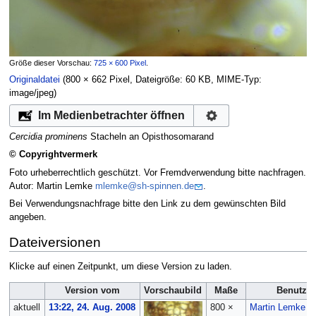
Größe dieser Vorschau:
725 × 600 Pixel
.
Originaldatei
‎
(800 × 662 Pixel, Dateigröße: 60 KB, MIME-Typ:
image/jpeg
)
Im Medienbetrachter öffnen
Cercidia prominens
Stacheln an Opisthosomarand
© Copyrightvermerk
Foto urheberrechtlich geschützt. Vor Fremdverwendung bitte nachfragen.
Autor: Martin Lemke
mlemke@sh-spinnen.de
.
Bei Verwendungsnachfrage bitte den Link zu dem gewünschten Bild
angeben.
Dateiversionen
Klicke auf einen Zeitpunkt, um diese Version zu laden.
Version vom
Vorschaubild
Maße
Benutzer
aktuell
13:22, 24. Aug. 2008
800 ×
Martin Lemke