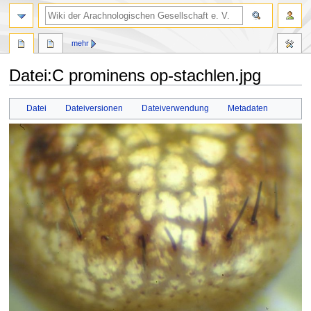
mehr
Datei
:
C prominens op-stachlen.jpg
Zur
Zur
Datei
Dateiversionen
Dateiverwendung
Metadaten
Navigation
Suche
springen
springen