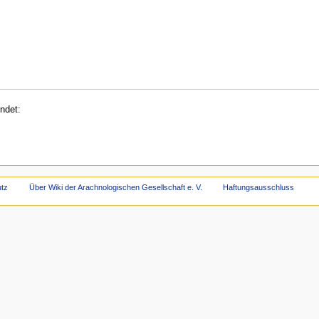
ndet:
tz
Über Wiki der Arachnologischen Gesellschaft e. V.
Haftungsausschluss