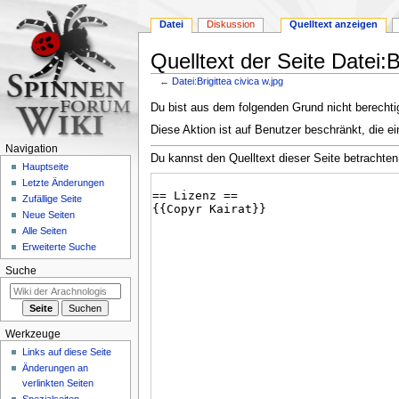
Datei
Diskussion
Quelltext anzeigen
Quelltext der Seite Datei:B
←
Datei:Brigittea civica w.jpg
Zur
Zur
Du bist aus dem folgenden Grund nicht berechtig
Navigation
Suche
Diese Aktion ist auf Benutzer beschränkt, die ei
springen
springen
Navigation
Du kannst den Quelltext dieser Seite betrachten
Hauptseite
Letzte Änderungen
Zufällige Seite
Neue Seiten
Alle Seiten
Erweiterte Suche
Suche
Werkzeuge
Links auf diese Seite
Änderungen an
verlinkten Seiten