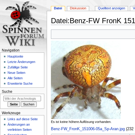
Datei
Diskussion
Quelltext anzeigen
V
Datei
:
Benz-FW FronK 151
Zur
Zur
Navigation
Suche
springen
springen
Navigation
Hauptseite
Letzte Änderungen
Zufällige Seite
Neue Seiten
Alle Seiten
Erweiterte Suche
Suche
Werkzeuge
Links auf diese Seite
Es ist keine höhere Auflösung vorhanden.
Änderungen an
Benz-FW_FronK_151006-05a_Sp-Aran.jpg
‎
(232
verlinkten Seiten