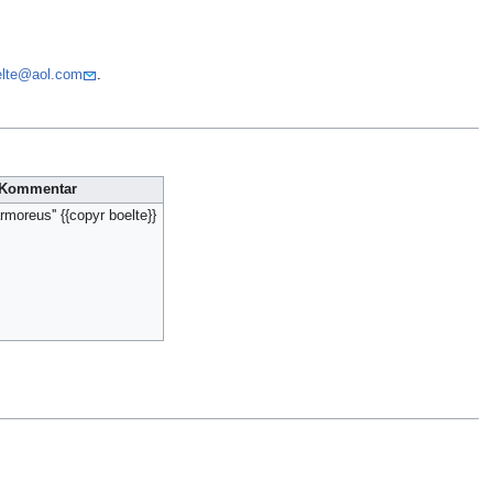
elte@aol.com
.
Kommentar
moreus'' {{copyr boelte}}