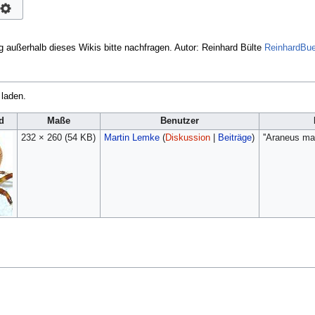
g außerhalb dieses Wikis bitte nachfragen. Autor: Reinhard Bülte
ReinhardBu
 laden.
d
Maße
Benutzer
232 × 260
(54 KB)
Martin Lemke
(
Diskussion
|
Beiträge
)
''Araneus mar