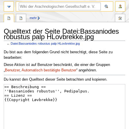
mehr
Quelltext der Seite Datei:Bassaniodes
robustus palp HLovbrekke.jpg
←
Datei:Bassaniodes robustus palp HLovbrekke.jpg
Zur
Zur
Du bist aus dem folgenden Grund nicht berechtigt, diese Seite zu
Navigation
Suche
bearbeiten:
springen
springen
Diese Aktion ist auf Benutzer beschränkt, die einer der Gruppen
„
Benutzer
,
Automatisch bestätigte Benutzer
“ angehören.
Du kannst den Quelltext dieser Seite betrachten und kopieren.