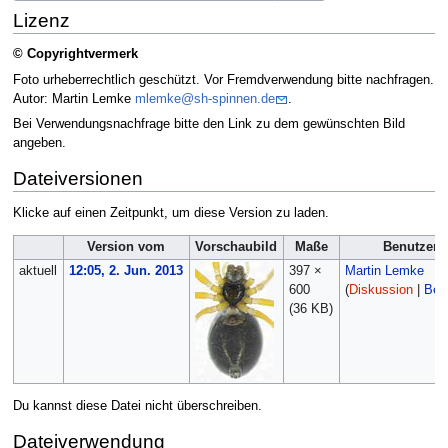
Lizenz
© Copyrightvermerk
Foto urheberrechtlich geschützt. Vor Fremdverwendung bitte nachfragen.
Autor: Martin Lemke
mlemke@sh-spinnen.de
.
Bei Verwendungsnachfrage bitte den Link zu dem gewünschten Bild
angeben.
Dateiversionen
Klicke auf einen Zeitpunkt, um diese Version zu laden.
Version vom
Vorschaubild
Maße
Benutzer
aktuell
12:05, 2. Jun. 2013
397 ×
Martin Lemke
600
(
Diskussion
|
Beit
(36 KB)
Du kannst diese Datei nicht überschreiben.
Dateiverwendung