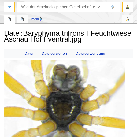
mehr
Datei
:
Baryphyma trifrons f Feuchtwiese
Aschau Hof f ventral.jpg
Zur
Zur
Datei
Dateiversionen
Dateiverwendung
Navigation
Suche
springen
springen