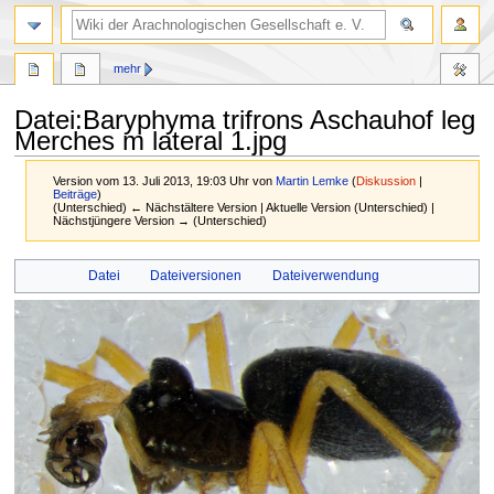
mehr
Datei
:
Baryphyma trifrons Aschauhof leg
Merches m lateral 1.jpg
Version vom 13. Juli 2013, 19:03 Uhr von
Martin Lemke
(
Diskussion
|
Beiträge
)
(Unterschied) ← Nächstältere Version | Aktuelle Version (Unterschied) |
Nächstjüngere Version → (Unterschied)
Zur
Zur
Datei
Dateiversionen
Dateiverwendung
Navigation
Suche
springen
springen