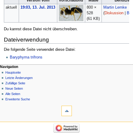
Version vom
Vorschaubild
Maße
Benutzer
aktuell
19:03, 13. Jul. 2013
800 ×
Martin Lemke
528
(
Diskussion
|
Bei
(61 KB)
Du kannst diese Datei nicht überschreiben.
Dateiverwendung
Die folgende Seite verwendet diese Datei:
Baryphyma trifrons
Navigation
Hauptseite
Letzte Änderungen
Zufällige Seite
Neue Seiten
Alle Seiten
Erweiterte Suche