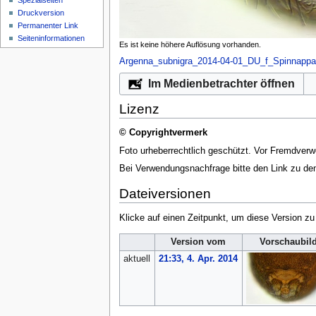
Spezialseiten
Druckversion
Permanenter Link
Seiten­­informationen
Es ist keine höhere Auflösung vorhanden.
Argenna_subnigra_2014-04-01_DU_f_Spinnappar
Im Medienbetrachter öffnen
Lizenz
© Copyrightvermerk
Foto urheberrechtlich geschützt. Vor Fremdverw
Bei Verwendungsnachfrage bitte den Link zu d
Dateiversionen
Klicke auf einen Zeitpunkt, um diese Version zu
Version vom
Vorschaubil
aktuell
21:33, 4. Apr. 2014