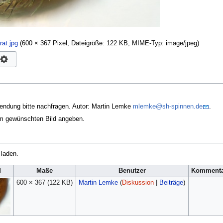
at.jpg
‎
(600 × 367 Pixel, Dateigröße: 122 KB, MIME-Typ:
image/jpeg
)
endung bitte nachfragen. Autor: Martin Lemke
mlemke@sh-spinnen.de
.
em gewünschten Bild angeben.
 laden.
d
Maße
Benutzer
Komment
600 × 367
(122 KB)
Martin Lemke
(
Diskussion
|
Beiträge
)