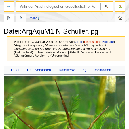
mehr
Datei
:
ArgAquM1 N-Schuller.jpg
Version vom 3. Januar 2009, 00:54 Uhr von
Arno
(
Diskussion
|
Beiträge
)
(Argyroneta aquatica, Männchen, Foto urheberrechtlich geschützt.
Copyright Norbert Schuller. Vor Fremdverwendung bitte nachfragen.)
(Unterschied) ← Nächstältere Version | Aktuelle Version (Unterschied) |
Nächstjüngere Version → (Unterschied)
Zur
Zur
Datei
Dateiversionen
Dateiverwendung
Metadaten
Navigation
Suche
springen
springen