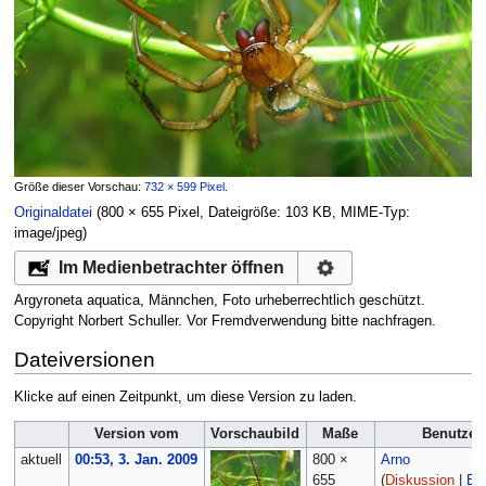
Größe dieser Vorschau:
732 × 599 Pixel
.
Originaldatei
‎
(800 × 655 Pixel, Dateigröße: 103 KB, MIME-Typ:
image/jpeg
)
Im Medienbetrachter öffnen
Argyroneta aquatica, Männchen, Foto urheberrechtlich geschützt.
Copyright Norbert Schuller. Vor Fremdverwendung bitte nachfragen.
Dateiversionen
Klicke auf einen Zeitpunkt, um diese Version zu laden.
Version vom
Vorschaubild
Maße
Benutzer
aktuell
00:53, 3. Jan. 2009
800 ×
Arno
655
(
Diskussion
|
Bei