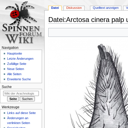
Datei
Diskussion
Quelltext anzeigen
V
Datei
:
Arctosa cinera palp
Zur
Zur
Navigation
Suche
springen
springen
Navigation
Hauptseite
Letzte Änderungen
Zufällige Seite
Neue Seiten
Alle Seiten
Erweiterte Suche
Suche
Werkzeuge
Links auf diese Seite
Änderungen an
verlinkten Seiten