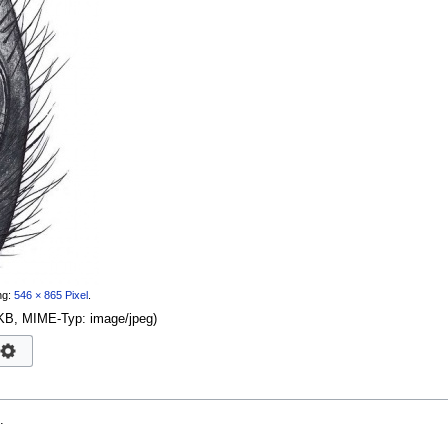
ng:
546 × 865 Pixel
.
8 KB, MIME-Typ:
image/jpeg
)
.