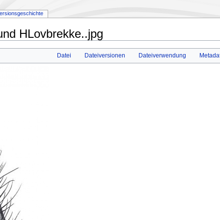
ersionsgeschichte
 und HLovbrekke..jpg
Datei
Dateiversionen
Dateiverwendung
Metada