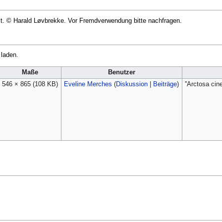
zt. © Harald Løvbrekke. Vor Fremdverwendung bitte nachfragen.
 laden.
Maße
Benutzer
546 × 865
(108 KB)
Eveline Merches
(
Diskussion
|
Beiträge
)
''Arctosa cin