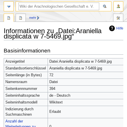
mehr
Hilfe
Informationen zu „Datei:Araniella
displicata w 7-5469.jpg“
Zur
Zur
Basisinformationen
Navigation
Suche
springen
springen
Anzeigetitel
Datei:Araniella displicata w 7-5469.jpg
Standardsortierschlüssel
Araniella displicata w 7-5469.jpg
Seitenlänge (in Bytes)
72
Namensraum
Datei
Seitenkennnummer
394
Seiteninhaltssprache
de - Deutsch
Seiteninhaltsmodell
Wikitext
Indizierung durch
Erlaubt
Suchmaschinen
Anzahl der
Weiterleitungen zu
0