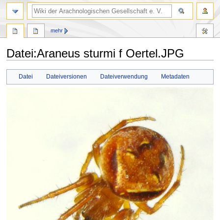
mehr
Datei
:
Araneus sturmi f Oertel.JPG
Zur
Zur
Datei
Dateiversionen
Dateiverwendung
Metadaten
Navigation
Suche
springen
springen