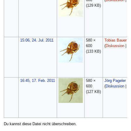
(129 KB)
15:06, 24. Jul. 2011
580 ×
Tobias Bauer
600
(
Diskussion
|
Be
(133 KB)
16:45, 17. Feb. 2011
580 ×
Jörg Pageler
600
(
Diskussion
|
Be
(127 KB)
Du kannst diese Datei nicht überschreiben.