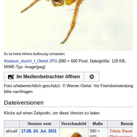
Es ist keine höhere Auflösung vorhanden.
Araneus_sturmi_f_Oertel.JPG
‎
(580 × 600 Pixel, Dateigröße: 129 KB,
MIME-Typ:
image/jpeg
)
Im Medienbetrachter öffnen
Foto urheberrechtlich geschützt. © Werner Oertel. Vor Fremdverwendung
bitte nachfragen.
Dateiversionen
Klicke auf einen Zeitpunkt, um diese Version zu laden.
Version vom
Vorschaubild
Maße
Benutze
aktuell
17:28, 24. Jul. 2011
580 ×
Tobias Bauer
600
(
Diskussion
|
Be