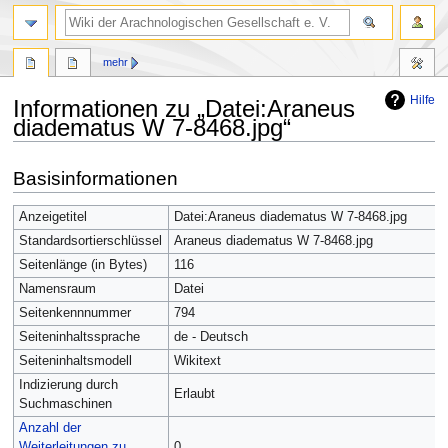
mehr
Hilfe
Informationen zu „Datei:Araneus
diadematus W 7-8468.jpg“
Zur
Zur
Basisinformationen
Navigation
Suche
springen
springen
Anzeigetitel
Datei:Araneus diadematus W 7-8468.jpg
Standardsortierschlüssel
Araneus diadematus W 7-8468.jpg
Seitenlänge (in Bytes)
116
Namensraum
Datei
Seitenkennnummer
794
Seiteninhaltssprache
de - Deutsch
Seiteninhaltsmodell
Wikitext
Indizierung durch
Erlaubt
Suchmaschinen
Anzahl der
Weiterleitungen zu
0